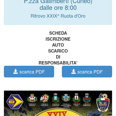
P.zza Galimberti (Cuneo)
dalle ore 8:00
Ritrovo XXIX^ Ruota d'Oro
SCHEDA
ISCRIZIONE
AUTO
SCARICO
DI
RESPONSABILITA'
scarica PDF
scarica PDF