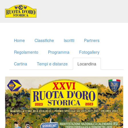
Toggl
naviga
Home
Classifiche
Iscritti
Partners
Regolamento
Programma
Fotogallery
Cartina
Tempi e distanze
Locandina