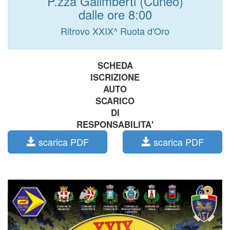
P.zza Galimberti (Cuneo)
dalle ore 8:00
Ritrovo XXIX^ Ruota d'Oro
SCHEDA
ISCRIZIONE
AUTO
SCARICO
DI
RESPONSABILITA'
scarica PDF
scarica PDF